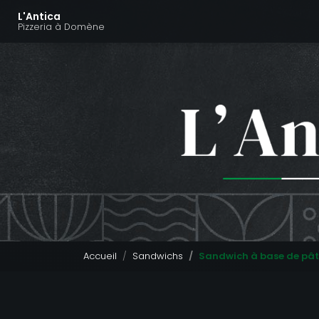
Navigation principal
Aller
L'Antica
au
Pizzeria à Domène
contenu
principal
Accueil
Sandwichs
Sandwich à base de pât