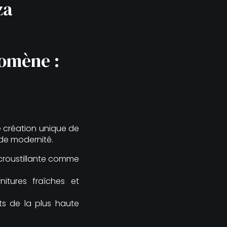
za
Domène :
e création unique de
de modernité.
 croustillante comme
tures fraîches et
ts de la plus haute