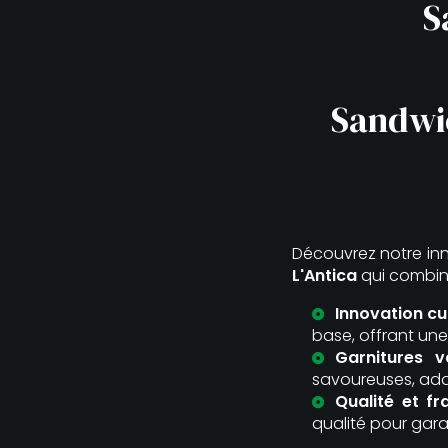
S
Sandwic
Découvrez notre i
L'Antica
qui combine
Innovation cul
base, offrant une
Garnitures v
savoureuses, ada
Qualité et fr
qualité pour gara