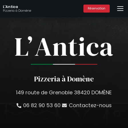
Aller
L'Antica
au
Réservation
Pizzeria à Domène
contenu
principal
Pizzeria à Domène
149 route de Grenoble 38420 DOMÈNE
06 82 90 53 60
Contactez-nous