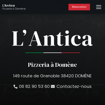
Aller
L'Antica
au
Réservation
Pizzeria à Domène
contenu
principal
Pizzeria à Domène
149 route de Grenoble 38420 DOMÈNE
06 82 90 53 60
Contactez-nous